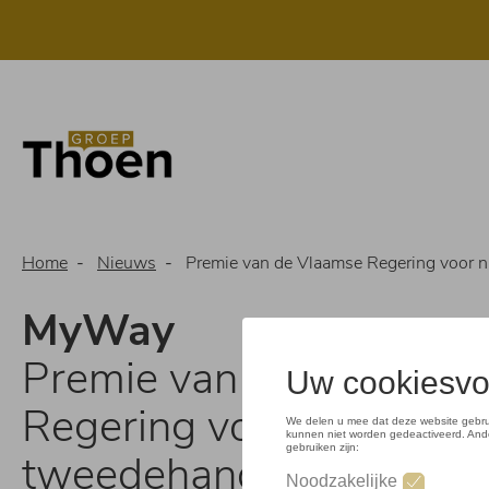
Overslaan
en
naar
de
inhoud
gaan
Home
Nieuws
Premie van de Vlaamse Regering voor nieuwe én tweedehands elektrische wa
MyWay
Premie van de Vlaamse
Regering voor nieuwe é
tweedehands elektrisch