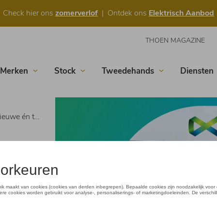
Check hier ons
zomerverlof
| Ontdek ons
Elektrisch Aanbod
THOEN MAGAZINE
Merken
Stock
Tweedehands
Diensten
gens is een succes!
n
e