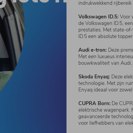
indrukwekkend rijbereik
Volkswagen ID.5:
Voor 
de Volkswagen ID.5, een 
prestaties. Met state-of-
ID.5 een absolute topper
Audi e-tron:
Deze premi
Met een luxueus interie
bouwkwaliteit van Audi, 
Skoda Enyaq:
Deze elek
technologie. Met zijn rui
Enyaq ideaal voor zowel
CUPRA Born:
De CUPRA
elektrische wagenpark. M
geavanceerde technolog
voor liefhebbers van elek