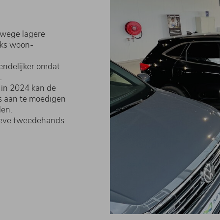
nwege lagere
jks woon-
endelijker omdat
.
 in 2024 kan de
s aan te moedigen
len.
ieve tweedehands