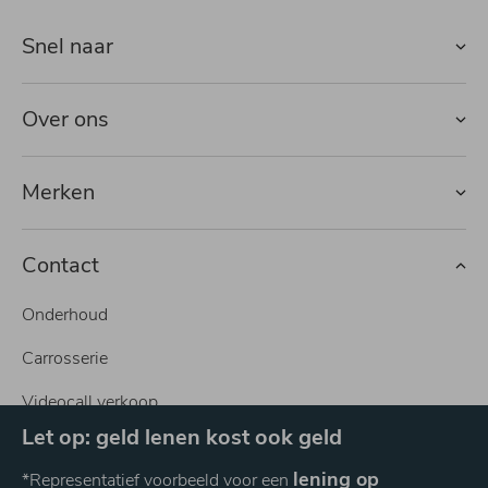
Snel naar
Over ons
Merken
Contact
Onderhoud
Carrosserie
Videocall verkoop
Let op: geld lenen kost ook geld
Testrit
lening op
*Representatief voorbeeld voor een