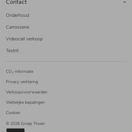
Contact
Onderhoud
Carrosserie
Videocall verkoop
Testrit
CO₂-informatie
Privacy verklaring
Verkoopsvoorwaarden
Wettelijke bepalingen
Cookies
© 2026 Groep Thoen