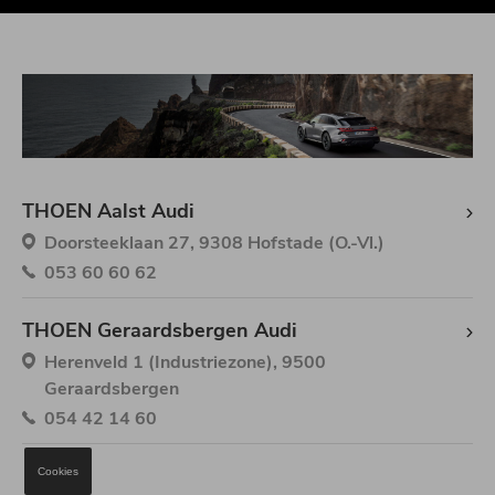
THOEN Aalst Audi
Doorsteeklaan 27, 9308 Hofstade (O.-Vl.)
053 60 60 62
THOEN Geraardsbergen Audi
Herenveld 1 (Industriezone), 9500
Geraardsbergen
054 42 14 60
Cookies