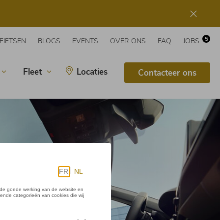
5
FIETSEN
BLOGS
EVENTS
OVER ONS
FAQ
JOBS
Fleet
Locaties
Contacteer ons