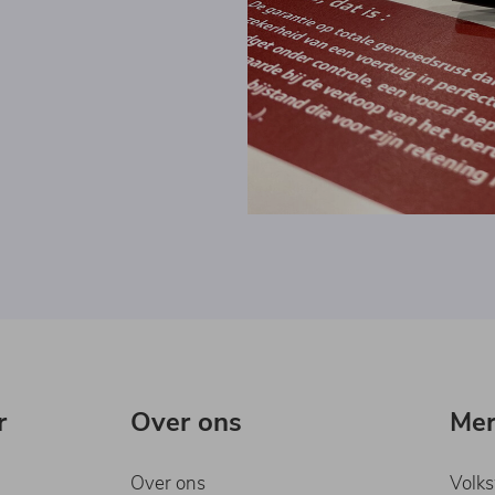
r
Over ons
Me
Over ons
Volk