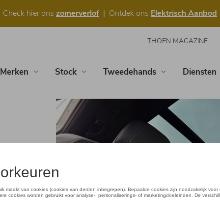
Check hier ons
zomerverlof
| Ontdek ons
Elektrisch Aanbod
THOEN MAGAZINE
Merken
Stock
Tweedehands
Diensten
 aanschaf
nt