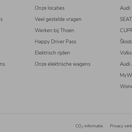
Onze locaties
Audi
s
Veel gestelde vragen
SEA
Werken bij Thoen
CUP
Happy Driver Pass
Škod
Elektrisch rijden
Volks
ons
Onze elektrische wagens
Audi
MyW
Wond
CO₂-informatie
Privacy verk