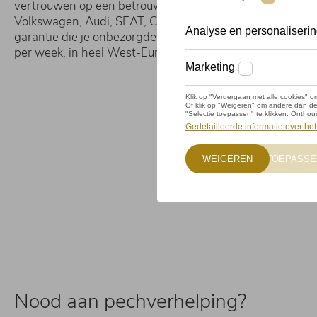
vertrouwen op een betrouwbare mobiliteitsgarantie. Bij
Volkswagen, Audi, SEAT, CUPRA en ŠKODA kun je reken
garantie die je onbezorgde mobiliteit biedt, 24 uur per d
per week, in heel West-Europa.
Nood aan pechverhelping?