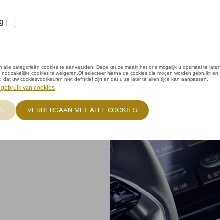
 de merken
en op zo'n
ag, 7 dagen