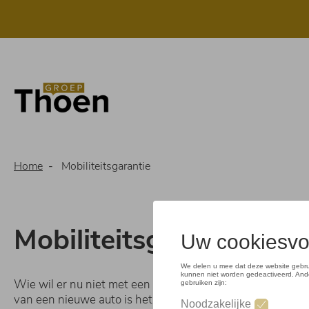
Overslaan
en
naar
de
inhoud
gaan
Home
Mobiliteitsgarantie
Mobiliteitsgarantie
Wie wil er nu niet met een gerust hart de weg op? Bij de
van een nieuwe auto is het prettig om te weten dat je ku