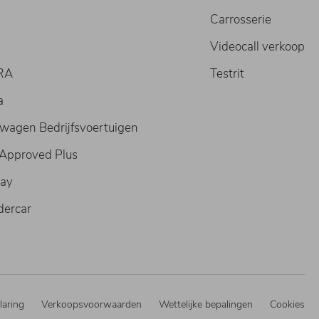
Carrosserie
T
Videocall verkoop
RA
Testrit
a
wagen Bedrijfsvoertuigen
 Approved Plus
ay
ercar
laring
Verkoopsvoorwaarden
Wettelijke bepalingen
Cookies