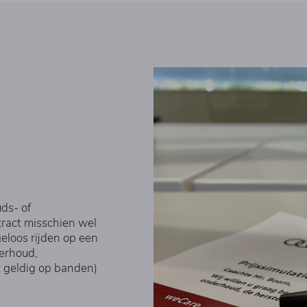
ds- of
ract misschien wel
geloos rijden op een
derhoud,
t geldig op banden)