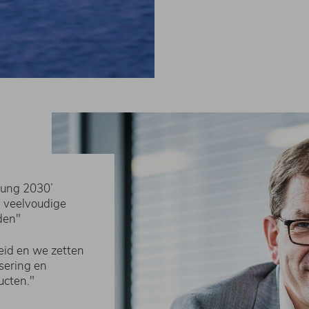
rung 2030’
n veelvoudige
den"
eid en we zetten
isering en
ucten."