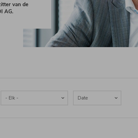
tter van de
I AG.