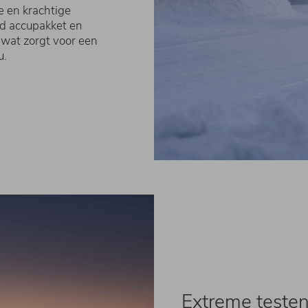
e en krachtige
rd accupakket en
 wat zorgt voor een
u.
Extreme teste