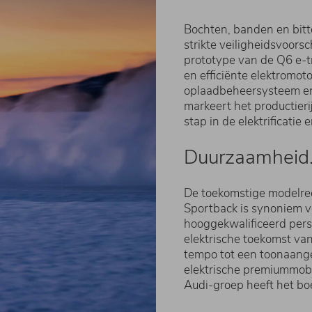
Bochten, banden en bitt
strikte veiligheidsvoors
prototype van de Q6 e-tr
en efficiënte elektromoto
oplaadbeheersysteem en 
markeert het productier
stap in de elektrificati
Duurzaamheid
De toekomstige modelre
Sportback is synoniem v
​hooggekwalificeerd pers
elektrische ​toekomst van
tempo tot een ​toonaan
elektrische premiummobil
Audi-groep heeft het bo