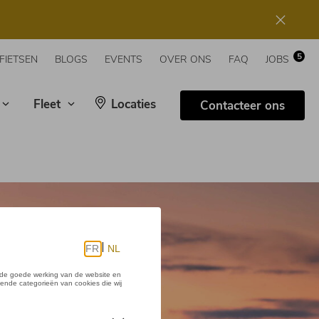
5
FIETSEN
BLOGS
EVENTS
OVER ONS
FAQ
JOBS
Fleet
Locaties
Contacteer ons