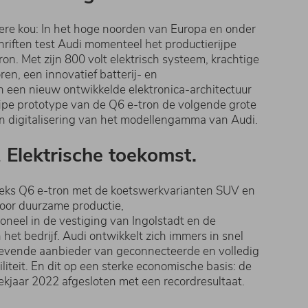
ere kou: In het hoge noorden van Europa en onder
chriften test Audi momenteel het productierijpe
on. Met zijn 800 volt elektrisch systeem, krachtige
ren, een innovatief batterij- en
een nieuw ontwikkelde elektronica-architectuur
ijpe prototype van de Q6 e-tron de volgende grote
e en digitalisering van het ​modellengamma van Audi.
.
Elektrische toekomst.
eks Q6 e-tron met de ​koetswerkvarianten SUV en
oor duurzame productie,
oneel in de vestiging van Ingolstadt en de
 het bedrijf. Audi ontwikkelt zich immers in snel
gevende aanbieder van geconnecteerde en volledig
iteit. En dit op een sterke economische basis: de
ekjaar 2022 afgesloten met een recordresultaat.